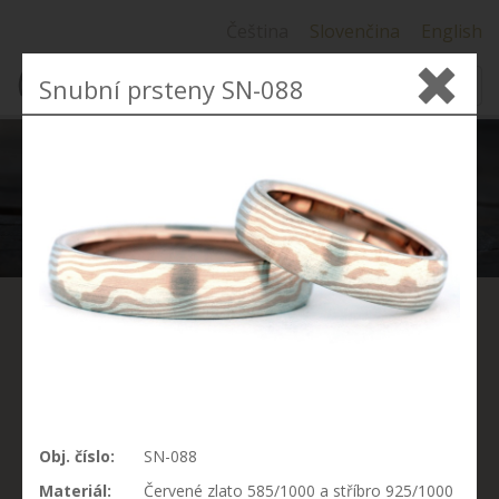
Čeština
Slovenčina
English
Snubní prsteny SN-088
MENU
SNUBNÍ PRSTENY
MOKUME GANE
Technika Mokume gane vznikla kolem roku 1600 v
Obj. číslo:
SN-088
Japonsku. Ve volném překladu to znamená kov se
Materiál:
Červené zlato 585/1000 a stříbro 925/1000
strukturou sukovitého dřeva (moku - dřevo, me - oči,