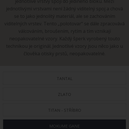
jednotlivé vrstvy spojí do jediného bloku. Mezi
jednotlivými vrstvami není žádný viditelný spoj a chová
se to jako jednolitý materiál, ale se zachováním
viditelných vrstev. Tento „polotovar“ se dále zpracovává
válcováním, broušením, rytím a tím vznikají
neopakovatelné vzory. Každý šperk vyrobený touto
technikou je originál. Jednotlivé vzory jsou něco jako u
člověka otisky prstů, neopakovatelné.
TANTAL
ZLATO
TITAN - STŘÍBRO
MOKUME GANE