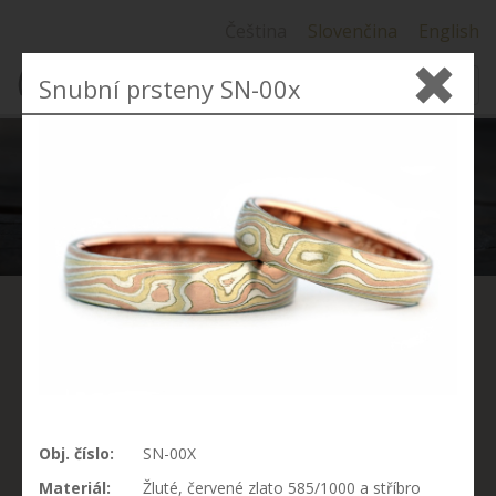
Čeština
Slovenčina
English
Snubní prsteny SN-00x
MENU
SNUBNÍ PRSTENY
MOKUME GANE
Technika Mokume gane vznikla kolem roku 1600 v
Obj. číslo:
SN-00X
Japonsku. Ve volném překladu to znamená kov se
Materiál:
Žluté, červené zlato 585/1000 a stříbro
strukturou sukovitého dřeva (moku - dřevo, me - oči,