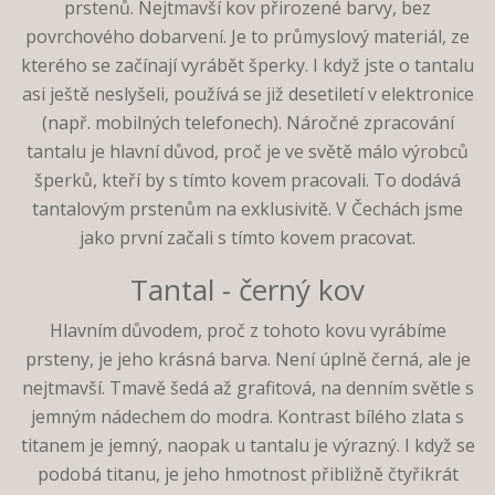
prstenů. Nejtmavší kov přirozené barvy, bez
povrchového dobarvení. Je to průmyslový materiál, ze
kterého se začínají vyrábět šperky. I když jste o tantalu
asi ještě neslyšeli, používá se již desetiletí v elektronice
(např. mobilných telefonech). Náročné zpracování
tantalu je hlavní důvod, proč je ve světě málo výrobců
šperků, kteří by s tímto kovem pracovali. To dodává
tantalovým prstenům na exklusivitě. V Čechách jsme
jako první začali s tímto kovem pracovat.
Tantal - černý kov
Hlavním důvodem, proč z tohoto kovu vyrábíme
prsteny, je jeho krásná barva. Není úplně černá, ale je
nejtmavší. Tmavě šedá až grafitová, na denním světle s
jemným nádechem do modra. Kontrast bílého zlata s
titanem je jemný, naopak u tantalu je výrazný. I když se
podobá titanu, je jeho hmotnost přibližně čtyřikrát