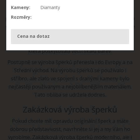
bobulí, kamenů. Šperky měly podobu náramků,
Kameny:
Diamanty
náhrdelníků a různých spon a amuletů. Mnohem
Rozměry:
později se začaly vyrábět z kovu. Nejdříve to byla měď a
později i zlato, kterému dávali přednost Egypťané. Zlaté
šperky byly znakem luxusu. Při výrobě zlatých šperků
Cena na dotaz
začali používat i drahé kameny nebo barevná skla,
která poskytovala větší škálu barev.
Postupně se výroba šperků přenesla i do Evropy a na
Střední východ. Na výrobu šperků se používalo i
stříbro, ale zlato ve spojení s drahými kameny bylo
nejčastěji používaným a nejoblíbenějším materiálem.
Tato obliba se udržela dodnes.
Zakázková výroba šperků
Pokud chcete mít opravdu originální šperk a máte
dobrou představivost, navrhněte si jej a my Vám ho
vyrobíme. Zakázková výroba šperků moderního, ale i