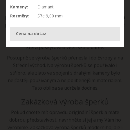
bobulí, kamenů. Šperky měly podobu náramků,
Kameny:
Diamant
náhrdelníků a různých spon a amuletů. Mnohem
Rozměry:
Šíře 9,00 mm
později se začaly vyrábět z kovu. Nejdříve to byla měď a
později i zlato, kterému dávali přednost Egypťané. Zlaté
šperky byly znakem luxusu. Při výrobě zlatých šperků
Cena na dotaz
začali používat i drahé kameny nebo barevná skla,
která poskytovala větší škálu barev.
Postupně se výroba šperků přenesla i do Evropy a na
Střední východ. Na výrobu šperků se používalo i
stříbro, ale zlato ve spojení s drahými kameny bylo
nejčastěji používaným a nejoblíbenějším materiálem.
Tato obliba se udržela dodnes.
Zakázková výroba šperků
Pokud chcete mít opravdu originální šperk a máte
dobrou představivost, navrhněte si jej a my Vám ho
vyrobíme. Zakázková výroba šperků moderního, ale i