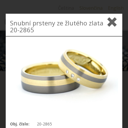
Čeština
Slovenčina
English
Snubní prsteny ze žlutého zlata
MENU
20-2865
SNUBNÍ
PRSTENY ZAKÁZKOVÁ
VÝROBA
Pokud si nemůžete vybrat z naší nabídky, chcete mít
Obj. číslo:
20-2865