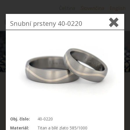
Čeština
Slovenčina
English
Snubní prsteny 40-0220
MENU
SNUBNÍ
PRSTENY ZAKÁZKOVÁ
VÝROBA
Obj. číslo:
40-0220
Pokud si nemůžete vybrat z naší nabídky, chcete mít
Materiál:
Titan a bílé zlato 585/1000