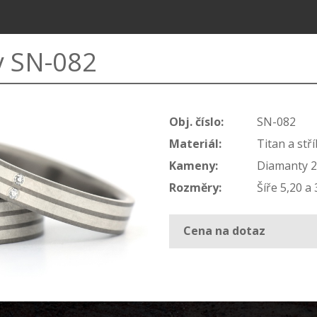
y SN-082
SNUBNÍ PRSTENY
ZÁSN
Obj. číslo:
SN-082
Materiál:
Titan a stř
Kameny:
Diamanty 2
Rozměry:
Šíře 5,20 a
Cena na dotaz