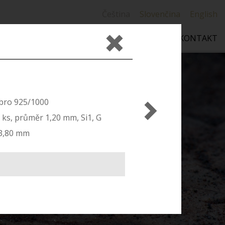
Čeština
Slovenčina
English
UBNÍ PRSTENY
ŠPERKY
INFORMACE
KONTAKT
íbro 925/1000
 ks, průměr 1,20 mm, Si1, G
 3,80 mm