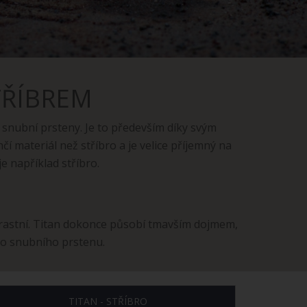
TŘÍBREM
 snubní prsteny. Je to především díky svým
čí materiál než stříbro a je velice příjemný na
e například stříbro.
trastní. Titan dokonce působí tmavším dojmem,
ho snubního prstenu.
TITAN - STŘÍBRO