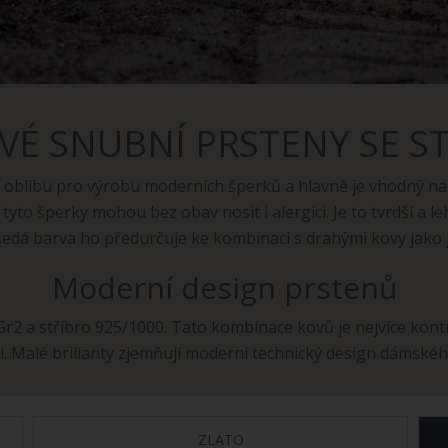
VÉ SNUBNÍ PRSTENY SE S
ší oblibu pro výrobu moderních šperků a hlavně je vhodný na
tyto šperky mohou bez obav nosit i alergici. Je to tvrdší a leh
edá barva ho předurčuje ke kombinaci s drahými kovy jako j
Moderní design prstenů
 Gr2 a stříbro 925/1000. Tato kombinace kovů je nejvíce kon
ti. Malé brilianty zjemňují moderní technický design dámské
ZLATO